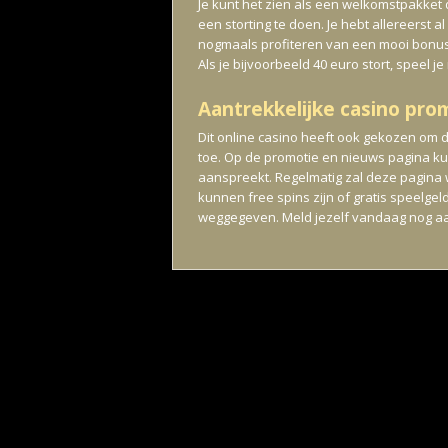
Je kunt het zien als een welkomstpakket da
een storting te doen. Je hebt allereerst a
nogmaals profiteren van een mooi bonusa
Als je bijvoorbeeld 40 euro stort, speel je
Aantrekkelijke casino pro
Dit online casino heeft ook gekozen om d
toe. Op de promotie en nieuws pagina k
aanspreekt. Regelmatig zal deze pagina
kunnen free spins zijn of gratis speelgel
weggegeven. Meld jezelf vandaag nog aan 