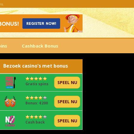
ns
.
pins
Cashback Bonus
Bezoek casino's met bonus
SPEEL NU
Gratis
spins
SPEEL NU
Bonus:
€200
SPEEL NU
Cash
back